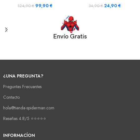
99,90
€
24,90
€
124,90
€
34,90
€
Envío Gratis
¿UNA PREGUNTA?
Preguntas Frecuentes
Contacto
hola@tienda-spiderman.com
Reseñas 4.8/5 ⭐⭐⭐⭐⭐
INFORMACÍON