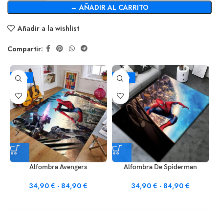
→ AÑADIR AL CARRITO
Añadir a la wishlist
Compartir:
-22%
-22%
Alfombra Avengers
Alfombra De Spiderman
34,90
€
-
84,90
€
34,90
€
-
84,90
€