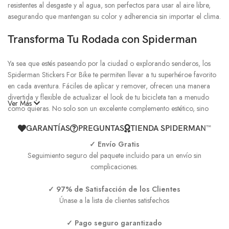
resistentes al desgaste y al agua, son perfectos para usar al aire libre,
asegurando que mantengan su color y adherencia sin importar el clima.
Transforma Tu Rodada con Spiderman
Ya sea que estés paseando por la ciudad o explorando senderos, los
Spiderman Stickers For Bike te permiten llevar a tu superhéroe favorito
en cada aventura. Fáciles de aplicar y remover, ofrecen una manera
divertida y flexible de actualizar el look de tu bicicleta tan a menudo
Ver Más
como quieras. No solo son un excelente complemento estético, sino
que también son una forma genial de expresar tu pasión por Spiderman
GARANTÍAS
PREGUNTAS
TIENDA SPIDERMAN™
y los superhéroes.
✓ Envío Gratis
Con los Spiderman Stickers For Bike, no solo estás decorando, estás
Seguimiento seguro del paquete incluido para un envío sin
haciendo una declaración. Cada sticker es una muestra de tu estilo y tu
complicaciones.
amor por el universo Marvel, perfecto para cualquier edad. Disponibles
exclusivamente en Tienda Spiderman™, estos stickers son un must-have
✓ 97% de Satisfacción de los Clientes
para cualquier entusiasta de Spiderman que quiera llevar su fandom a
Únase a la lista de clientes satisfechos
las calles.
✓ Pago seguro garantizado