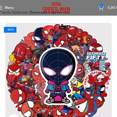
0
Menu
0,00
Tienda Spiderman
Decoración Spiderman
-20%